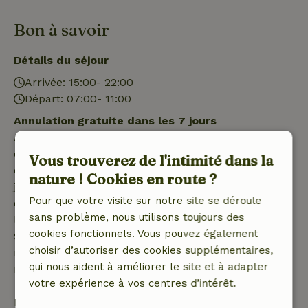
Bon à savoir
Détails du séjour
Arrivée: 15:00- 22:00
Départ: 07:00- 11:00
Annulation gratuite dans les 7 jours
Annulation gratuite dans les 7 jours suivant la
confirmation de ta réservation, à condition que la
Vous trouverez de l'intimité dans la
demande de réservation ait été effectuée plus de 28
nature ! Cookies en route ?
jours avant la date de début. Pour les réservations
Pour que votre visite sur notre site se déroule
dont la date de début est dans les 28 jours,
sans problème, nous utilisons toujours des
l'annulation gratuite s'applique dans les 24 heures.
cookies fonctionnels. Vous pouvez également
Si tu annules dans le délai indiqué, tu as droit à un
choisir d’autoriser des cookies supplémentaires,
remboursement intégral du montant de la
qui nous aident à améliorer le site et à adapter
réservation.
votre expérience à vos centres d’intérêt.
Passé ce délai, tu recevras un remboursement