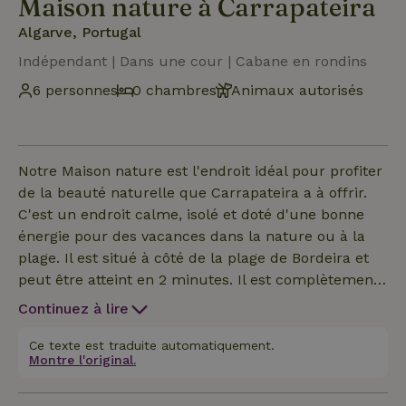
Maison nature à Carrapateira
Algarve, Portugal
Indépendant | Dans une cour | Cabane en rondins
6 personnes
0 chambres
Animaux autorisés
Notre Maison nature est l'endroit idéal pour profiter
de la beauté naturelle que Carrapateira a à offrir.
C'est un endroit calme, isolé et doté d'une bonne
énergie pour des vacances dans la nature ou à la
plage. Il est situé à côté de la plage de Bordeira et
peut être atteint en 2 minutes. Il est complètement
entouré par la nature, il est donc courant que des
Continuez à lire
créatures vivantes y vivent (caméléons, geckos,
moustiques...). L'espace dispose de 3 maisons,
Ce texte est traduite automatiquement.
Montre l'original.
pouvant accueillir jusqu'à 6 personnes. Il est idéal
pour les enfants et les animaux de compagnie.