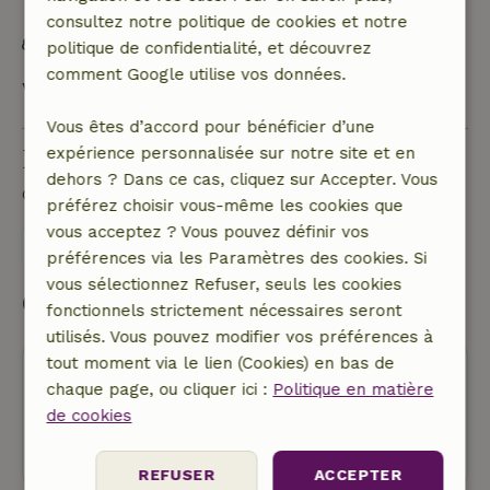
naturels
consultez notre politique de cookies et notre
Inventaire durable
politique de confidentialité, et découvrez
comment Google utilise vos données.
Voir tout
Vous êtes d’accord pour bénéficier d’une
expérience personnalisée sur notre site et en
Poser une question
dehors ? Dans ce cas, cliquez sur Accepter. Vous
Contacte le propriétaire de la Maison nature.
préférez choisir vous-même les cookies que
vous acceptez ? Vous pouvez définir vos
Envoyer un message
préférences via les Paramètres des cookies. Si
vous sélectionnez Refuser, seuls les cookies
Commencer ma réservation
fonctionnels strictement nécessaires seront
utilisés. Vous pouvez modifier vos préférences à
tout moment via le lien (Cookies) en bas de
Oups ! Malheureusement, vous ne
chaque page, ou cliquer ici :
Politique en matière
pouvez plus réserver cette maison
de cookies
nature.
REFUSER
ACCEPTER