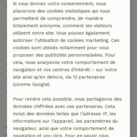
Si vous donnez votre consentement, nous
partiel du coût du séjour et un remboursement à
placerons des cookies statistiques qui nous
100 % de l'acompte :
permettent de comprendre, de manière
totalement anonyme, comment les visiteurs
• Jusqu'à 42 jours avant l'arrivée : remboursement
utilisent notre site. Vous pouvez également
de 70 %
autoriser l’utilisation de cookies marketing. Ces
• Entre 42 et 28 jours avant l'arrivée :
cookies sont utilisés notamment pour vous
remboursement de 40 %
proposer des publicités personnalisées. Pour
• De 28 jours avant l'arrivée jusqu'au jour même :
cela, nous analysons votre comportement de
remboursement de 10 %
navigation et vos centres d’intérêt – sur notre
• Le jour de l'arrivée ou après : aucun
site ainsi qu’en dehors, via 13 partenaires
remboursement
(comme Google).
Voir tout
Pour rendre cela possible, nous partageons des
données chiffrées avec ces partenaires. Cela
Durabilité
inclut des données telles que l’adresse IP, les
informations sur l’appareil, les paramètres du
Matériaux d'isolation naturelle
navigateur, ainsi que votre comportement de
Construit avec des matériaux de construction
navigation et vos clics. Pour en savoir plus,