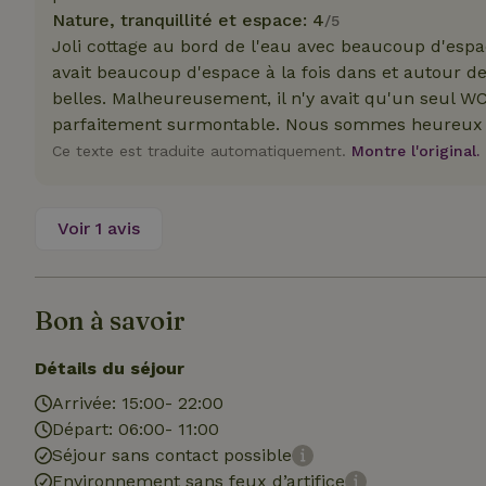
Nature, tranquillité et espace: 4
/5
Joli cottage au bord de l'eau avec beaucoup d'espa
avait beaucoup d'espace à la fois dans et autour d
belles. Malheureusement, il n'y avait qu'un seul WC 
parfaitement surmontable. Nous sommes heureux d'
Les cookies stricte
utilisateurs et la 
Ce texte est traduite automatiquement.
Montre l'original.
nécessaires.
Nom
Voir 1 avis
CookieScriptCons
Bon à savoir
Détails du séjour
Nom
Nom
Arrivée: 15:00- 22:00
Fou
Nom
_nhft_search-geo
Do
Départ: 06:00- 11:00
_ga
Séjour sans contact possible
_gcl_au
Go
.ma
Environnement sans feux d’artifice