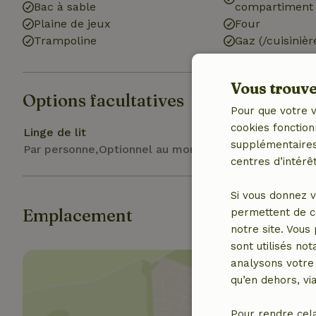
Bac à sable
compartiment 
Plaine de jeux
Four
Trampoline
Gaz (/cuisinièr
Vous trouver
Options facultatives
Pour que votre v
cookies fonction
Linge de lit
supplémentaires,
Par personne,Optionnel au moment de la réservation
centres d’intérêt
Si vous donnez v
Emplacement
permettent de c
notre site. Vous
sont utilisés no
analysons votre 
qu’en dehors, vi
Pour rendre cel