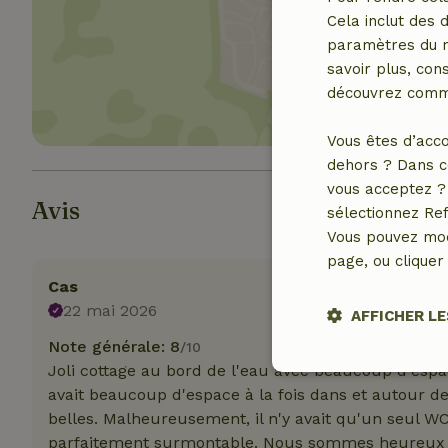
Cela inclut des 
Affich
paramètres du na
savoir plus, cons
découvrez comme
Vous êtes d’acco
dehors ? Dans c
vous acceptez ? 
Avis
sélectionnez Ref
Vous pouvez mod
page, ou cliquer 
Cas
22 mai 2026
AFFICHER LE
Note générale: 8
/10
Joli cottage au bord de l'eau avec beaucoup d'espa
Stricteme
nécessair
avait beaucoup d'espace à la fois dans et autour d
belles. Malheureusement, il n'y avait qu'un seul WC 
parfaitement surmontable. Nous sommes heureux d'