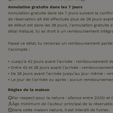
_nhft_translation
Annulation gratuite dans les 7 jours
test_cookie
Go
Annulation gratuite dans les 7 jours suivant la confi
.do
de réservation ait été effectuée plus de 28 jours avan
_nhft_privacy-pol
_ga_JRK1QL37RY
de début est dans les 28 jours, l'annulation gratuite 
IDE
Go
.do
délai indiqué, tu as droit à un remboursement intégra
_nhftconstraint_p
policy
Passé ce délai, tu recevras un remboursement parti
l'acompte :
_nhft_new-calend
• Jusqu'à 42 jours avant l'arrivée : remboursement d
• Entre 42 et 28 jours avant l'arrivée : rembourseme
_nhftconstraint_
onboarding
• De 28 jours avant l'arrivée jusqu'au jour même : 
• Le jour de l'arrivée ou après : aucun rembourseme
_nhftconstraint_t
search
Règles de la maison
_cfuvid
Par respect pour la nature : silence entre 23:00 et 
Âge minimum de l'auteur principal de la réservation
Dans cette maison nature, il est interdit de fumer.