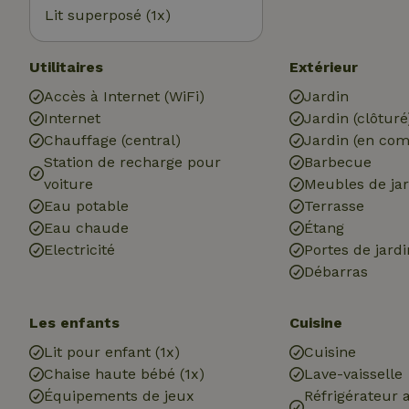
Lit superposé (1x)
Utilitaires
Extérieur
Accès à Internet (WiFi)
Jardin
Internet
Jardin (clôturé
Chauffage (central)
Jardin (en co
Station de recharge pour
Barbecue
voiture
Meubles de jar
Eau potable
Terrasse
Eau chaude
Étang
Electricité
Portes de jardi
Débarras
Les enfants
Cuisine
Lit pour enfant (1x)
Cuisine
Chaise haute bébé (1x)
Lave-vaisselle
Équipements de jeux
Réfrigérateur 