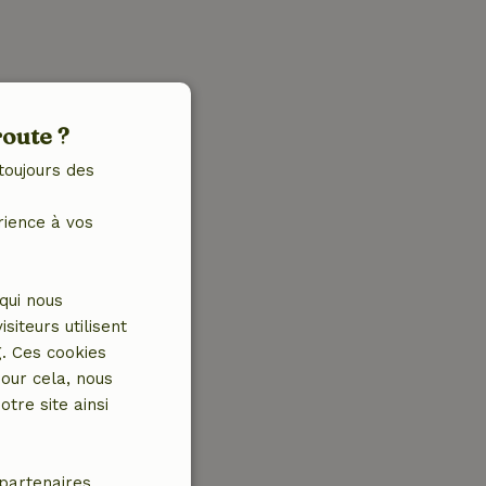
route ?
toujours des
rience à vos
qui nous
iteurs utilisent
g. Ces cookies
our cela, nous
tre site ainsi
partenaires.