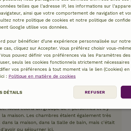
données telles que l’adresse IP, les informations sur l’apparei
er le lieu
vigateur, ainsi que votre comportement de navigation et vos
ultez notre politique de cookies et notre politique de confiden
nt Google utilise vos données.
rd pour bénéficier d’une expérience personnalisée sur notre 
e cas, cliquez sur Accepter. Vous préférez choisir vous-même
Vous pouvez définir vos préférences via les Paramètres des 
user, seuls les cookies fonctionnels strictement nécessaires s
ifier vos préférences à tout moment via le lien (Cookies) e
ici :
Politique en matière de cookies
S DÉTAILS
REFUSER
ce. Nous étions un groupe de 7 personnes et il y
nt
Performance
Ciblage
Fo
es
e la maison. Les chambres étaient également très
dans la maison, dans la Salle de bain, mais c'était
avoir pu séjourner ici.