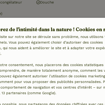
congélateur
Douche
e)
ez de l'intimité dans la nature ! Cookies en 
isite sur notre site se déroule sans problème, nous utilisons 
nels. Vous pouvez également choisir d’autoriser des cookies
15,00 €
 qui nous aident à améliorer le site et à adapter votre expé
.
otre consentement, nous placerons des cookies statistiques 
omprendre, de manière totalement anonyme, comment les vis
 pouvez également autoriser l’utilisation de cookies marketin
tamment pour vous proposer des publicités personnalisées. P
comportement de navigation et vos centres d’intérêt – sur no
a 13 partenaires (comme Google).
a possible, nous partageons des données chiffrées avec ces 