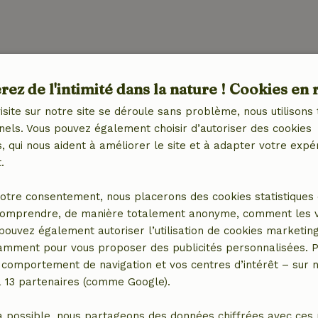
ez de l'intimité dans la nature ! Cookies en 
Extérieur
isite sur notre site se déroule sans problème, nous utilisons 
et (WiFi)
Jardin
nels. Vous pouvez également choisir d’autoriser des cookies
Barbecue
 qui nous aident à améliorer le site et à adapter votre expé
Meubles de jardin
.
Terrasse
ctrique)
Terrasse (couverte)
otre consentement, nous placerons des cookies statistiques 
é
Portes de jardin
omprendre, de manière totalement anonyme, comment les vis
Débarras
 pouvez également autoriser l’utilisation de cookies marketin
tamment pour vous proposer des publicités personnalisées. P
comportement de navigation et vos centres d’intérêt – sur no
a 13 partenaires (comme Google).
Animaux de compagnie
 (1x)
Panier pour chiens
a possible, nous partageons des données chiffrées avec ces 