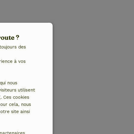
route ?
toujours des
rience à vos
qui nous
iteurs utilisent
g. Ces cookies
our cela, nous
tre site ainsi
partenaires.