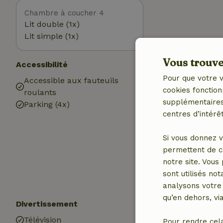
Chambre à coucher 4
Lit double (1x)
Lit simple (1x)
Vous trouver
Accessibilité
Utilitaires
Pour que votre v
Accessible aux fauteuils
Accès à Intern
cookies fonction
roulants
Internet
supplémentaires,
Parking (4x)
Cheminée
centres d’intérêt
Poêle à bois
Chauffage (éle
Si vous donnez v
Air conditionn
permettent de c
Eau potable
notre site. Vous
Eau chaude
sont utilisés no
Electricité
analysons votre 
qu’en dehors, vi
Divertissement
Les enfants
Télévision
Lit pour enfant
Pour rendre cel