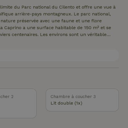
ai.
limite du Parc national du Cilento et offre une vue à
gnifique arrière-pays montagneux. Le parc national,
 nature préservée avec une faune et une flore
illa Caprino a une surface habitable de 150 m² et se
viers centenaires. Les environs sont un véritable
les troupeaux de moutons, épargnés par le tourisme
ccompagné du berger Domenico et de ses 9 chiens. Le
 minutes à pied de la villa.
cher 2
Chambre à coucher 3
Lit double (1x)