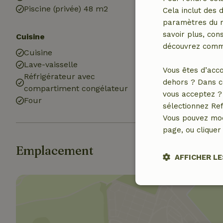
Piscine (privée) 48 m2
Chaise haute b
Cela inclut des 
paramètres du na
savoir plus, cons
Cuisine
Salle de bains
découvrez comme
Cuisine
Salle de bain (
Lave-vaisselle
Douche
Vous êtes d’acco
Réfrigérateur avec
Toilettes
dehors ? Dans c
compartiment congélateur
vous acceptez ? 
Four
sélectionnez Ref
Vous pouvez mod
page, ou cliquer 
Emplacement
AFFICHER LE
Stricteme
nécessair