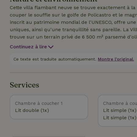
piscine n’est pas accessible du 1er novembre au 1er m
Cette villa flambant neuve se trouve exactement à la 
couper le souffle sur le golfe de Policastro et le ma
inscrit au patrimoine mondial de l'UNESCO, offre une
uniques, ainsi qu'une tranquillité sans pareille. La V
trouve sur un terrain privé de 6 500 m² parsemé d'oli
paradis pour les randonneurs, entre les chèvres et 
Continuez à lire
de masse ! L'authenticité des lieux est illustrée par le passage, deux fois par jour, d'un troupeau de la
magnifique race de chèvres cilentaines à poil long, a
Ce texte est traduite automatiquement.
Montre l'original.
village de Bosco, qui date du Moyen Âge, se trouve à 8
Services
Chambre à coucher 1
Chambre à cou
Lit double (1x)
Lit simple (1x)
Lit simple (1x)