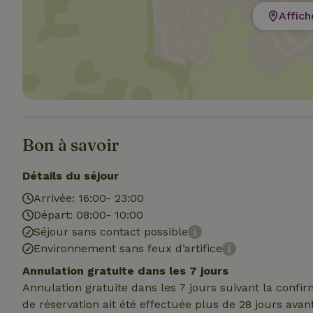
Affich
Les cookies stricte
utilisateurs et la 
nécessaires.
Nom
Bon à savoir
CookieScriptCons
Détails du séjour
Arrivée: 16:00- 23:00
Départ: 08:00- 10:00
Séjour sans contact possible
Environnement sans feux d’artifice
Nom
Nom
Fou
Nom
Annulation gratuite dans les 7 jours
_nhft_search-geo
Do
_ga
Annulation gratuite dans les 7 jours suivant la confi
_gcl_au
Go
de réservation ait été effectuée plus de 28 jours avan
.ma