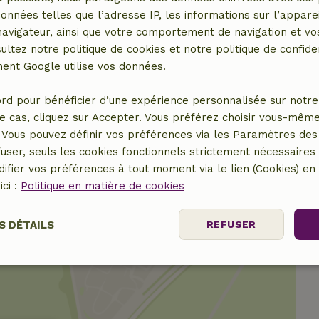
ébé (1x)
données telles que l’adresse IP, les informations sur l’apparei
vigateur, ainsi que votre comportement de navigation et vos
ultez notre politique de cookies et notre politique de confiden
Blanchisserie
nt Google utilise vos données.
4x)
Machine à laver
rd pour bénéficier d’une expérience personnalisée sur notre 
e cas, cliquez sur Accepter. Vous préférez choisir vous-même
Vous pouvez définir vos préférences via les Paramètres des 
user, seuls les cookies fonctionnels strictement nécessaires s
ifier vos préférences à tout moment via le lien (Cookies) e
ici :
Politique en matière de cookies
S DÉTAILS
REFUSER
nt
Performance
Ciblage
Fo
es