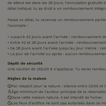
de début est dans les 28 jours, l'annulation gratuite 
_nhft_translation
délai indiqué, tu as droit à un remboursement intégra
test_cookie
Go
.do
Passé ce délai, tu recevras un remboursement parti
_nhft_privacy-pol
_ga_JRK1QL37RY
IDE
Go
l'acompte :
.do
_nhftconstraint_p
• Jusqu'à 42 jours avant l'arrivée : remboursement d
policy
• Entre 42 et 28 jours avant l'arrivée : rembourseme
_nhft_new-calend
• De 28 jours avant l'arrivée jusqu'au jour même : 
• Le jour de l'arrivée ou après : aucun rembourseme
Dépôt de sécurité
_nhftconstraint_
onboarding
Une caution de 250,00 € s'applique. Tu seras rembou
_nhftconstraint_t
Règles de la maison
search
Par respect pour la nature : silence entre 23:00 et 
_cfuvid
Âge minimum de l'auteur principal de la réservation
Dans cette maison nature, il est interdit de fumer.
Les feux d'artifice ne sont pas autorisés dans ce m