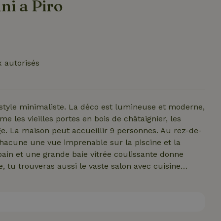
ni a Piro
 autorisés
 style minimaliste. La déco est lumineuse et moderne,
les vieilles portes en bois de châtaignier, les
ge. La maison peut accueillir 9 personnes. Au rez-de-
hacune une vue imprenable sur la piscine et la
ain et une grande baie vitrée coulissante donne
e, tu trouveras aussi le vaste salon avec cuisine
e dispose de tout le confort moderne. Au « semi-
ec sa propre terrasse, son entrée et sa salle de bain.
e mesure 12 mètres sur 4 et est entourée de
rofiter même pendant les saisons plus fraîches. La