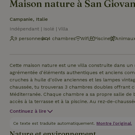
Maison nature à San Giovan
Campanie, Italie
Indépendant | Isolé | Villa
9 personnes
4 chambres
Wifi
Piscine
Animaux
Cette maison nature est une villa construite dans un
agrémentée d'éléments authentiques et anciens comme 
cruches à huile d'olive anciennes et les lampes vinta
chaussée, tu trouveras 3 chambres doubles offrant c
Méditerranée. Chaque chambre a sa propre salle de b
accès à la terrasse et à la piscine. Au rez-de-chaussé
ouverte. Le salon est équipé d’un poêle à bois et la cuisin
Continuez à lire
interrré » se trouve un vaste appartement d’invités av
Cet espace dispose de 3 couchages. La grande piscin
Ce texte est traduite automatiquement.
Montre l'original.
terrasses. Elle est chauffée pour que tu puisses en p
Nature et environnement