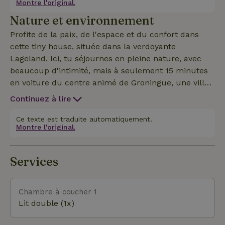
Montre l'original.
couchage, dont un grenier douillet, et des espaces
Nature et environnement
de rangement intelligents, c'est l'endroit idéal pour
se détendre et se relaxer.
Profite de la paix, de l'espace et du confort dans
cette tiny house, située dans la verdoyante
Lageland. Ici, tu séjournes en pleine nature, avec
beaucoup d'intimité, mais à seulement 15 minutes
en voiture du centre animé de Groningue, une ville
accueillante pleine de terrasses, de restaurants et
Continuez à lire
de culture. La région offre de nombreuses
possibilités pour des vacances relaxantes, avec la
Ce texte est traduite automatiquement.
Montre l'original.
nature et la ville à portée de main.
Services
Chambre à coucher 1
Lit double (1x)