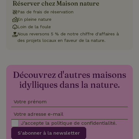
Réserver chez Maison nature
bannière de
cookies
Pas de frais de réservation
Cookie-
Script.com
En pleine nature
Politique de confidentialité de Google
fonctionne
correctemen
Loin de la foule
Nous reversons 5 % de notre chiffre d'affaires à
des projets locaux en faveur de la nature.
Nom
Fournisseur
/
Domaine
Expirat
Fournisseur
/
Nom
Expiration
Description
_nhft_search-geo-json
www.maisonnature.fr
Sessi
Domaine
Fournisseur
/
Nom
Expiration
Description
Découvrez d'autres maisons
_ga
Google LLC
1 an 1
Ce nom de
Domaine
.maisonnature.fr
mois
cookie est
associé à
idylliques dans la nature.
_gcl_au
Google LLC
3 mois
Ce cookie
Google
.maisonnature.fr
est défini
Universal
par
Analytics -
Doubleclick
qui est une
et fournit
Votre prénom
mise à jour
des
importante
informations
du service
sur la
Votre adresse e-mail
d'analyse le
manière
_nhft_translations
www.maisonnature.fr
Sessi
plus
dont
J’accepte la
politique de confidentialité
.
couramment
l'utilisateur
utilisé de
final utilise
S'abonner à la newsletter
Google. Ce
le site Web
cookie est
et sur toute