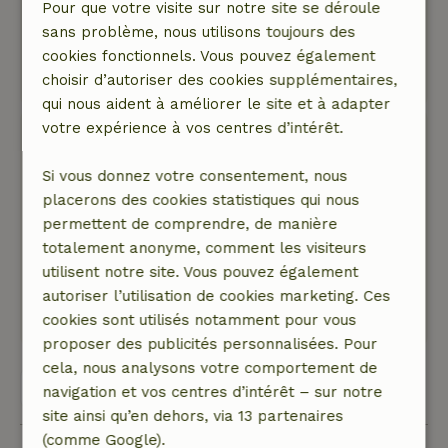
Cottage très sympa et cool avec une vue
Pour que votre visite sur notre site se déroule
imprenable !
sans problème, nous utilisons toujours des
cookies fonctionnels. Vous pouvez également
Ce texte est traduite automatiquement.
choisir d’autoriser des cookies supplémentaires,
Montre l'original.
qui nous aident à améliorer le site et à adapter
votre expérience à vos centres d’intérêt.
Aylene
3 avril 2026
Si vous donnez votre consentement, nous
Note générale: 10
/10
placerons des cookies statistiques qui nous
Délicieux !
permettent de comprendre, de manière
Nature, tranquillité et espace: 5
/5
totalement anonyme, comment les visiteurs
Délicieux !
utilisent notre site. Vous pouvez également
Ce texte est traduite automatiquement.
autoriser l’utilisation de cookies marketing. Ces
Montre l'original.
cookies sont utilisés notamment pour vous
proposer des publicités personnalisées. Pour
cela, nous analysons votre comportement de
Voir les 3 avis
navigation et vos centres d’intérêt – sur notre
site ainsi qu’en dehors, via 13 partenaires
(comme Google).