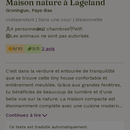
Maison nature à Lageland
Groningue, Pays-Bas
Indépendant | Dans une cour | Maisonnette
4 personnes
2 chambres
Wifi
Les animaux ne sont pas autorisés
9/10
5/5
3 avis
C'est dans la verdure et entourée de tranquillité
que se trouve cette tiny house confortable et
entièrement meublée. Grâce aux grandes fenêtres,
tu bénéficies de beaucoup de lumière et d'une
belle vue sur la nature. La maison compacte est
étonnamment complète avec une cuisine moderne
équipée d'un four et d'un lave-vaisselle, un
Continuez à lire
chauffage au sol confortable et une climatisation
pour toutes les saisons. Avec quatre places de
Ce texte est traduite automatiquement.