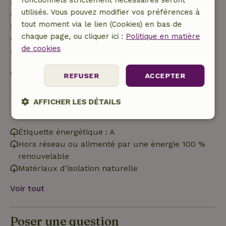
fonctionnels strictement nécessaires seront
remboursement de 40 %
utilisés. Vous pouvez modifier vos préférences à
• de 28 jours avant l'arrivée jusqu'au jour de
tout moment via le lien (Cookies) en bas de
l'arrivée : remboursement de 10 %
chaque page, ou cliquer ici :
Politique en matière
• le jour de l'arrivée ou après : aucun
de cookies
remboursement
Voir tout
REFUSER
ACCEPTER
AFFICHER LES DÉTAILS
Durabilité
Strictement
Performance
Ciblage
nécessaires
Étiquette énergétique : A
Hors réseau ou alimenté par une énergie 100 %
renouvelable
Matériaux d'isolation naturelle
Fonctionnalité
Voir tout
Poser une question