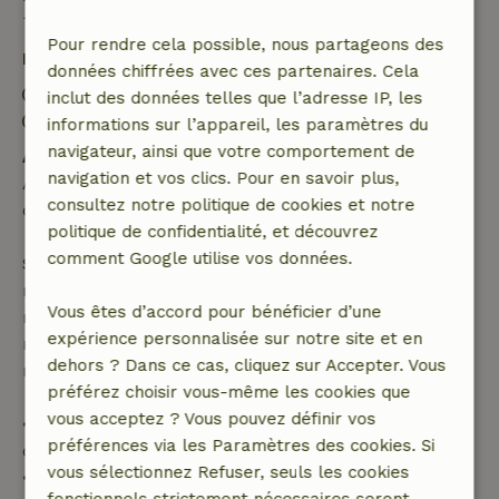
Bon à savoir
Pour rendre cela possible, nous partageons des
Détails du séjour
données chiffrées avec ces partenaires. Cela
Arrivée: 16:00- 22:00
inclut des données telles que l’adresse IP, les
Départ: 07:00- 10:00
informations sur l’appareil, les paramètres du
navigateur, ainsi que votre comportement de
Annulation gratuite dans les 24 heures
navigation et vos clics. Pour en savoir plus,
Annulation gratuite dans les 24 heures suivant la
consultez notre politique de cookies et notre
confirmation de ta réservation.
politique de confidentialité, et découvrez
comment Google utilise vos données.
Si tu annules dans le délai indiqué, tu as droit à un
remboursement intégral du montant de la
Vous êtes d’accord pour bénéficier d’une
réservation. Passé ce délai, tu recevras un
expérience personnalisée sur notre site et en
remboursement partiel du coût du voyage et un
dehors ? Dans ce cas, cliquez sur Accepter. Vous
remboursement à 100 % de l'acompte :
préférez choisir vous-même les cookies que
vous acceptez ? Vous pouvez définir vos
• jusqu'à 42 jours avant l'arrivée : remboursement
préférences via les Paramètres des cookies. Si
de 70 %
vous sélectionnez Refuser, seuls les cookies
• entre 42 et 28 jours avant l'arrivée :