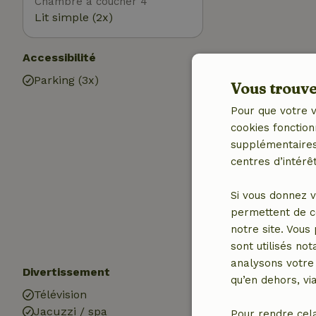
Chambre à coucher 4
Lit simple (2x)
Accessibilité
Utilitaires
Parking (3x)
Accès à Intern
Vous trouver
Internet
Pour que votre v
Poêle à bois
cookies fonction
Chauffage (éle
supplémentaires,
Air conditionn
centres d’intérêt
Station de rec
voiture
Si vous donnez v
Eau potable
permettent de c
Eau chaude
notre site. Vous
Electricité
sont utilisés no
analysons votre 
Divertissement
Les enfants
qu’en dehors, vi
Télévision
Équipements d
Jacuzzi / spa
Plaine de jeux
Pour rendre cel