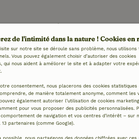
Extérieur
et (WiFi)
Jardin
ez de l'intimité dans la nature ! Cookies en 
Barbecue
isite sur notre site se déroule sans problème, nous utilisons 
Meubles de jardin
nels. Vous pouvez également choisir d’autoriser des cookies
ctrique, central)
Terrasse
 qui nous aident à améliorer le site et à adapter votre expé
é
Balcon
.
harge pour
otre consentement, nous placerons des cookies statistiques 
omprendre, de manière totalement anonyme, comment les vis
 pouvez également autoriser l’utilisation de cookies marketin
tamment pour vous proposer des publicités personnalisées. P
comportement de navigation et vos centres d’intérêt – sur no
Cuisine
a 13 partenaires (comme Google).
e jeux
Cuisine
Lave-vaisselle
a possible, nous partageons des données chiffrées avec ces 