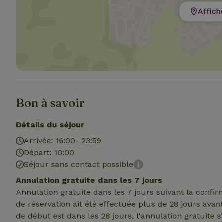
Affich
Les cookies stricte
utilisateurs et la 
nécessaires.
Nom
Bon à savoir
CookieScriptCons
Détails du séjour
Arrivée: 16:00- 23:59
Départ: 10:00
Séjour sans contact possible
Nom
Annulation gratuite dans les 7 jours
Nom
Fou
Nom
Annulation gratuite dans les 7 jours suivant la confi
_nhft_search-geo
Do
_ga
de réservation ait été effectuée plus de 28 jours avan
_gcl_au
Go
de début est dans les 28 jours, l'annulation gratuite 
.ma