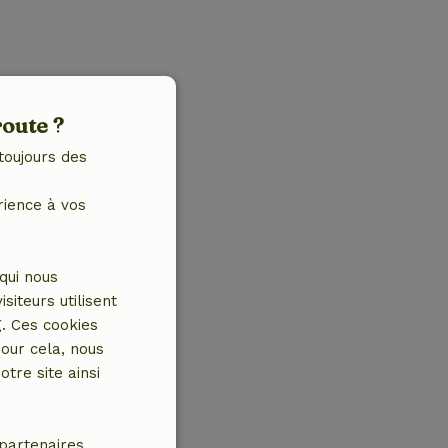
route ?
toujours des
rience à vos
qui nous
iteurs utilisent
g. Ces cookies
our cela, nous
tre site ainsi
partenaires.