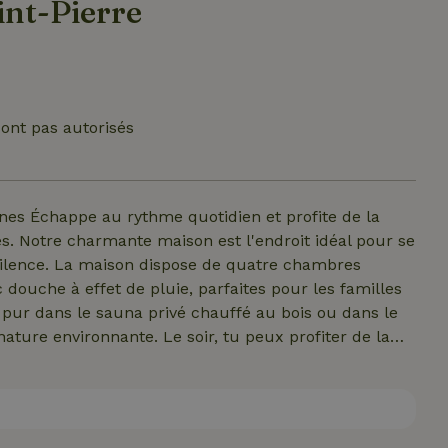
int-Pierre
ont pas autorisés
es Échappe au rythme quotidien et profite de la
s. Notre charmante maison est l'endroit idéal pour se
ilence. La maison dispose de quatre chambres
douche à effet de pluie, parfaites pour les familles
 pur dans le sauna privé chauffé au bois ou dans le
ature environnante. Le soir, tu peux profiter de la
 boire un verre ou faire griller des marshmallows
arrivée, les lits ont déjà été faits pour toi et des
dent. Grâce à ce service, tu n'as plus qu'à t'amuser.