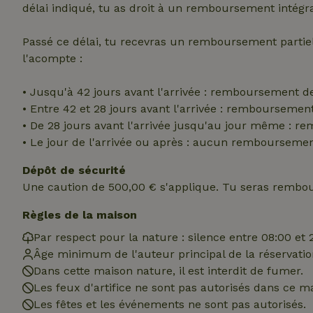
délai indiqué, tu as droit à un remboursement intégra
_nhft_translation
test_cookie
Go
Passé ce délai, tu recevras un remboursement parti
.do
l'acompte :
_nhft_privacy-pol
_ga_JRK1QL37RY
IDE
Go
.do
• Jusqu'à 42 jours avant l'arrivée : remboursement d
_nhftconstraint_p
• Entre 42 et 28 jours avant l'arrivée : rembourseme
policy
• De 28 jours avant l'arrivée jusqu'au jour même : 
_nhft_new-calend
• Le jour de l'arrivée ou après : aucun rembourseme
Dépôt de sécurité
Une caution de 500,00 € s'applique. Tu seras rembou
_nhftconstraint_
onboarding
Règles de la maison
_nhftconstraint_t
Par respect pour la nature : silence entre 08:00 et 
search
Âge minimum de l'auteur principal de la réservation
_cfuvid
Dans cette maison nature, il est interdit de fumer.
Les feux d'artifice ne sont pas autorisés dans ce m
Les fêtes et les événements ne sont pas autorisés.