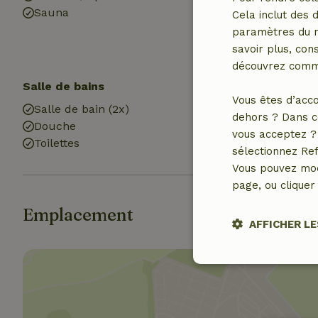
Sauna
Cela inclut des 
paramètres du na
savoir plus, cons
découvrez comme
Salle de bains
Blanchisserie
Vous êtes d’acco
Salle de bain (2x)
Machine à lave
dehors ? Dans c
Douche
vous acceptez ? 
Toilettes
sélectionnez Ref
Vous pouvez mod
page, ou cliquer 
Emplacement
AFFICHER LE
Stricteme
nécessair