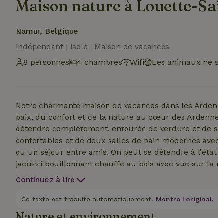
Maison nature à Louette-Sa
Namur, Belgique
Indépendant | Isolé | Maison de vacances
8 personnes
4 chambres
Wifi
Les animaux ne s
Notre charmante maison de vacances dans les Ardenn
paix, du confort et de la nature au cœur des Ardenne
détendre complètement, entourée de verdure et de s
confortables et de deux salles de bain modernes avec 
ou un séjour entre amis. On peut se détendre à l'état
jacuzzi bouillonnant chauffé au bois avec vue sur la n
cheminée extérieure - pour discuter confortablement,
Continuez à lire
sous les étoiles. Tu n'as rien besoin d'apporter : à ton 
produits de douche de luxe avec des serviettes t'atten
Ce texte est traduite automatiquement.
Montre l'original.
Nature et environnement