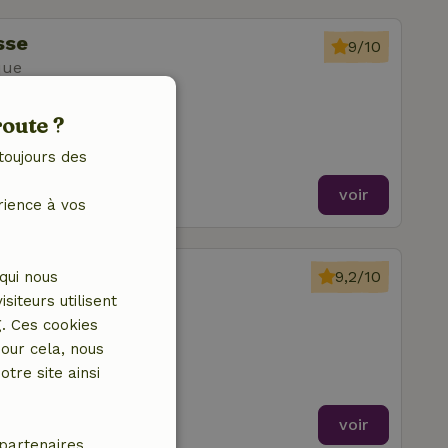
sse
9/10
que
res à coucher
route ?
toujours des
voir
rience à vos
ielt-Winge
9,2/10
qui nous
que
iteurs utilisent
g. Ces cookies
our cela, nous
tre site ainsi
voir
partenaires.