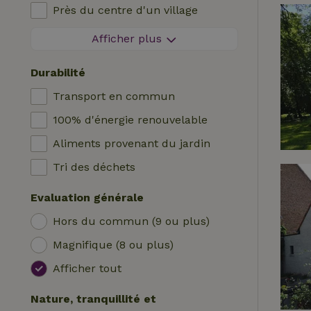
Près du centre d'un village
Logis
Chaise haute bébé
A l'orée d'un village
Afficher plus
Roulotte
Lit pour enfant
Sur une île
Hutte
Bain
Durabilité
Tente safari
Station de recharge pour voiture
Transport en commun
Emplacement de camping
Piscine (en commun)
100% d'énergie renouvelable
Yourte
Accessible aux fauteuils roulants
Aliments provenant du jardin
Bateau
Piscine (privée)
Tri des déchets
Cabane dans les arbres
Evaluation générale
Wrap house
Hors du commun (9 ou plus)
Magnifique (8 ou plus)
Afficher tout
Nature, tranquillité et