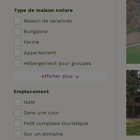
Séjour sans contact
Type de maison nature
Réservation instantanée
Maison de vacances
Machine à laver
Bungalow
Lave-vaisselle
Ferme
Meubles de jardin
Appartement
Accès à Internet (WiFi)
Hébergement pour groupes
Réfrigérateur avec compartiment
Maisonnette
congélateur
Afficher plus
Chambre d'hôtes
Jardin
Emplacement
Maison de campagne
Télévision
Isolé
Chalet
Internet
Dans une cour
Villa
Four
Petit complexe touristique
Glamping
Barbecue
Sur un domaine
Cabane en rondins
Chauffage (central)