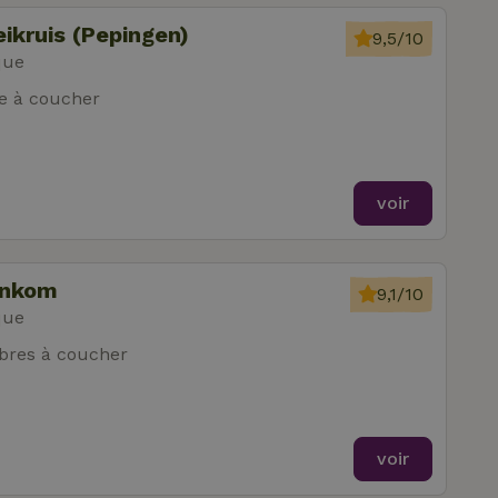
ikruis (Pepingen)
9,5/10
que
e à coucher
voir
inkom
9,1/10
que
res à coucher
voir