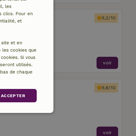
l, les
 clics. Pour en
essel Lo
9,2/10
tialité, et
que
site et en
 les cookies que
cookies. Si vous
voir
eront utilisés.
n bas de chaque
oeleden
9,8/10
que
ACCEPTER
res à coucher
nctionnalité
voir