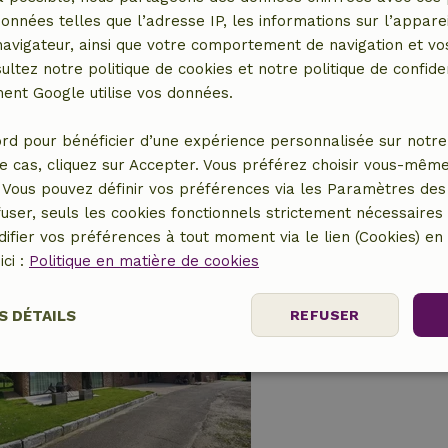
données telles que l’adresse IP, les informations sur l’apparei
vigateur, ainsi que votre comportement de navigation et vos
Maison nature à K
ultez notre politique de cookies et notre politique de confiden
Brabant flamand, Belgi
nt Google utilise vos données.
2 personnes
rd pour bénéficier d’une expérience personnalisée sur notre 
e cas, cliquez sur Accepter. Vous préférez choisir vous-même
Vous pouvez définir vos préférences via les Paramètres des 
user, seuls les cookies fonctionnels strictement nécessaires s
ifier vos préférences à tout moment via le lien (Cookies) e
ici :
Politique en matière de cookies
Maison nature à H
Brabant flamand, Belgi
S DÉTAILS
REFUSER
4 personnes
2 Chamb
nt
Performance
Ciblage
Fo
es