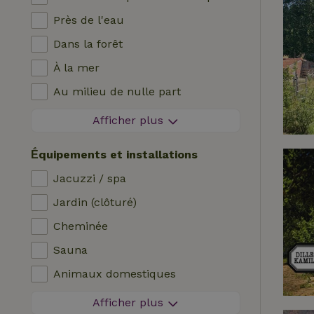
Près de l'eau
Dans la forêt
À la mer
Au milieu de nulle part
Dans les champs
Afficher plus
Avec vue
Ḗquipements et installations
Dans les polders
Jacuzzi / spa
En montagne
Jardin (clôturé)
Maison isolée
Cheminée
Dans le verger
Sauna
Pêche à proximité
Animaux domestiques
Zone sans feux d'artifice
Afficher plus