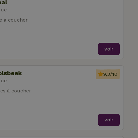
aal
que
e à coucher
voir
olsbeek
9,3/10
que
es à coucher
voir