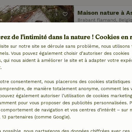
Maison nature à A
Brabant flamand, Belgi
6 personnes
3 Chamb
ez de l'intimité dans la nature ! Cookies en 
isite sur notre site se déroule sans problème, nous utilisons 
nels. Vous pouvez également choisir d’autoriser des cookies
 qui nous aident à améliorer le site et à adapter votre expé
.
Maison nature à T
otre consentement, nous placerons des cookies statistiques 
Brabant flamand, Belgi
omprendre, de manière totalement anonyme, comment les vis
 pouvez également autoriser l’utilisation de cookies marketin
2 personnes
tamment pour vous proposer des publicités personnalisées. P
comportement de navigation et vos centres d’intérêt – sur no
a 13 partenaires (comme Google).
a possible, nous partageons des données chiffrées avec ces 