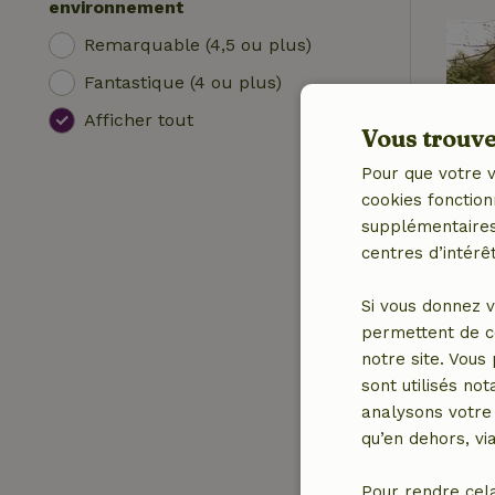
environnement
Remarquable (4,5 ou plus)
Fantastique (4 ou plus)
Afficher tout
Vous trouver
Pour que votre v
cookies fonction
supplémentaires,
centres d’intérêt
Si vous donnez v
permettent de c
notre site. Vous
sont utilisés no
analysons votre 
qu’en dehors, vi
Pour rendre cel