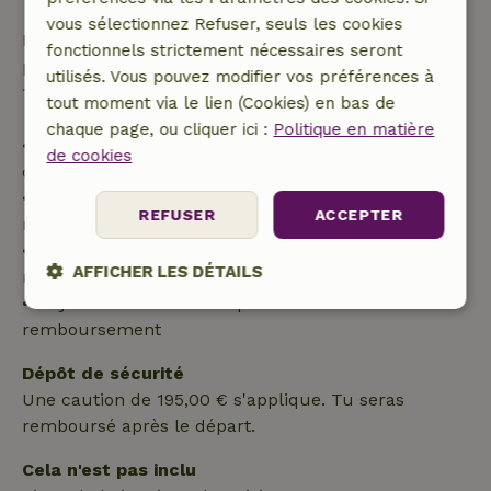
vous sélectionnez Refuser, seuls les cookies
Passé ce délai, tu recevras un remboursement
fonctionnels strictement nécessaires seront
partiel du coût du séjour et un remboursement à
utilisés. Vous pouvez modifier vos préférences à
100 % de l'acompte :
tout moment via le lien (Cookies) en bas de
chaque page, ou cliquer ici :
Politique en matière
• Jusqu'à 42 jours avant l'arrivée : remboursement
de cookies
de 70 %
• Entre 42 et 28 jours avant l'arrivée :
REFUSER
ACCEPTER
remboursement de 40 %
• De 28 jours avant l'arrivée jusqu'au jour même :
AFFICHER LES DÉTAILS
remboursement de 10 %
• Le jour de l'arrivée ou après : aucun
Strictement
Performance
Ciblage
remboursement
nécessaires
Dépôt de sécurité
Une caution de 195,00 € s'applique. Tu seras
Fonctionnalité
remboursé après le départ.
Cela n'est pas inclu