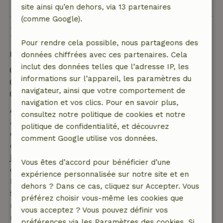
site ainsi qu’en dehors, via 13 partenaires
(comme Google).
Bon à savoir
Pour rendre cela possible, nous partageons des
Détails du séjour
données chiffrées avec ces partenaires. Cela
inclut des données telles que l’adresse IP, les
Arrivée: 16:00- 22:00
informations sur l’appareil, les paramètres du
Départ: 07:00- 12:00
navigateur, ainsi que votre comportement de
Séjour sans contact possible
navigation et vos clics. Pour en savoir plus,
Annulation gratuite dans les 7 jours
consultez notre politique de cookies et notre
Annulation gratuite dans les 7 jours suivant la
politique de confidentialité, et découvrez
confirmation de ta réservation, à condition que la
comment Google utilise vos données.
demande de réservation ait été effectuée plus de 28
jours avant la date de début. Pour les réservations
Vous êtes d’accord pour bénéficier d’une
dont la date de début est dans les 28 jours,
expérience personnalisée sur notre site et en
l'annulation gratuite s'applique dans les 24 heures.
dehors ? Dans ce cas, cliquez sur Accepter. Vous
Si tu annules dans le délai indiqué, tu as droit à un
préférez choisir vous-même les cookies que
remboursement intégral du montant de la
vous acceptez ? Vous pouvez définir vos
réservation.
préférences via les Paramètres des cookies. Si