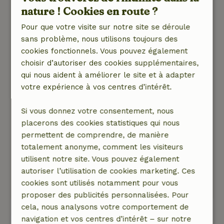
nature ! Cookies en route ?
9 mai 2025
Pour que votre visite sur notre site se déroule
Note générale: 9
/10
sans problème, nous utilisons toujours des
Bel aménagement, belle maison et sympa au
cookies fonctionnels. Vous pouvez également
milieu d'un drôle de petit quartier. Donc à
choisir d’autoriser des cookies supplémentaires,
arnhem et donc le parc national. Pratique avec
qui nous aident à améliorer le site et à adapter
la clé. Contact facile avec le propriétaire. Tout
votre expérience à vos centres d’intérêt.
était disponible. Seules les serviettes ont été
oubliées. 1 conseil serait des moustiquaires. Il
Si vous donnez votre consentement, nous
faisait assez chaud à l'étage et il y avait toutes
placerons des cookies statistiques qui nous
les mouches noires quand on ouvrait la fenêtre
permettent de comprendre, de manière
Nature, tranquillité et espace: 5
/5
totalement anonyme, comment les visiteurs
Merveilleux réveil dans la forêt avec des
utilisent notre site. Vous pouvez également
centaines d'oiseaux qui chantent.
autoriser l’utilisation de cookies marketing. Ces
Ce texte est traduite automatiquement.
cookies sont utilisés notamment pour vous
Montre l'original.
proposer des publicités personnalisées. Pour
cela, nous analysons votre comportement de
navigation et vos centres d’intérêt – sur notre
Voir les 14 avis