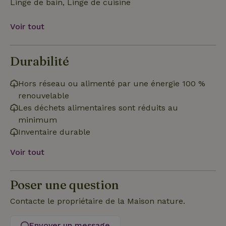
Linge de bain, Linge de cuisine
Voir tout
Strictement nécessaires
Performance
Ciblage
Fonctionnalité
Durabilité
Les cookies strictement nécessaires habilitent des
fonctionnalités de base du site Web telles que la connexion
Hors réseau ou alimenté par une énergie 100 %
des utilisateurs et la gestion des comptes. Le site Web ne
renouvelable
peut pas être utilisé correctement sans les cookies
strictement nécessaires.
Les déchets alimentaires sont réduits au
minimum
Fournisseur
/
Nom
Expiration
Description
Domaine
Inventaire durable
CookieScriptConsent
CookieScript
4
Ce cookie e
.maisonnature.fr
semaines
utilisé par l
Voir tout
2 jours
service
Cookie-
Script.com
pour
Poser une question
mémoriser
les
préférence
Contacte le propriétaire de la Maison nature.
de
consenteme
des visiteur
Envoyer un message
en matière 