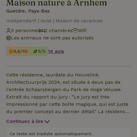
Maison nature à Arnhem
Gueldre, Pays-Bas
Indépendant | Isolé | Maison de vacances
5 personnes
2 chambres
Wifi
Les animaux ne sont pas autorisés
9,6/10
5/5
14 avis
Cette résidence, lauréate du Heuvelink
Architectuurprijs 2024, est située à deux pas de
l'entrée Schaarsbergen du Park de Hoge Veluwe.
Extrait du rapport du jury : "Le jury est très
impressionné par cette boîte magique, qui est juste
du premier concept au dernier détail" La résidence
est équipée de tout le confort moderne et est
Continuez à lire
suffisamment spacieuse pour 5 personnes, mais
aussi très adaptée à une escapade de week-end à
Ce texte est traduite automatiquement.