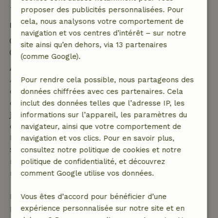
Bon à savoir
proposer des publicités personnalisées. Pour
cela, nous analysons votre comportement de
Détails du séjour
navigation et vos centres d’intérêt – sur notre
Arrivée: 16:00- 20:00
site ainsi qu’en dehors, via 13 partenaires
Départ: 09:30- 11:00
(comme Google).
Annulation gratuite dans les 7 jours
Annulation gratuite dans les 7 jours suivant la
Pour rendre cela possible, nous partageons des
confirmation de ta réservation, à condition que la
données chiffrées avec ces partenaires. Cela
demande de réservation ait été effectuée plus de 28
inclut des données telles que l’adresse IP, les
jours avant la date de début. Pour les réservations
informations sur l’appareil, les paramètres du
dont la date de début est dans les 28 jours,
navigateur, ainsi que votre comportement de
l'annulation gratuite s'applique dans les 24 heures.
navigation et vos clics. Pour en savoir plus,
Si tu annules dans le délai indiqué, tu as droit à un
consultez notre politique de cookies et notre
remboursement intégral du montant de la
politique de confidentialité, et découvrez
réservation.
comment Google utilise vos données.
Passé ce délai, tu recevras un remboursement
Vous êtes d’accord pour bénéficier d’une
partiel du coût du séjour et un remboursement à
expérience personnalisée sur notre site et en