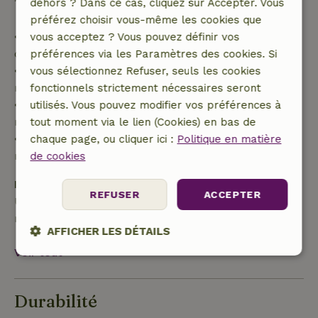
100 % de l'acompte :
dehors ? Dans ce cas, cliquez sur Accepter. Vous
préférez choisir vous-même les cookies que
• Jusqu'à 42 jours avant l'arrivée : remboursement
vous acceptez ? Vous pouvez définir vos
de 70 %
préférences via les Paramètres des cookies. Si
• Entre 42 et 28 jours avant l'arrivée :
vous sélectionnez Refuser, seuls les cookies
remboursement de 40 %
fonctionnels strictement nécessaires seront
• De 28 jours avant l'arrivée jusqu'au jour même :
utilisés. Vous pouvez modifier vos préférences à
remboursement de 10 %
tout moment via le lien (Cookies) en bas de
• Le jour de l'arrivée ou après : aucun
chaque page, ou cliquer ici :
Politique en matière
remboursement
de cookies
Dépôt de sécurité
REFUSER
ACCEPTER
Une caution de 50,00 € s'applique. Tu seras
remboursé après le départ.
AFFICHER LES DÉTAILS
Voir tout
Strictement
Performance
Ciblage
nécessaires
Durabilité