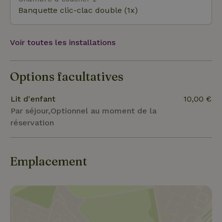
Rondje Idinkbos, un itinéraire varié le long de
Banquette clic-clac double (1x)
ruisseaux, de champs ouverts et de chemins
d'église. Tu préfères faire du vélo ? Tu peux partir
Voir toutes les installations
directement de la cour avec un embranchement
pour vélos. Nous avons deux vieux bergers
allemands qui se promènent dans notre
Options facultatives
cour.Bienvenue dans notre petit paradis !
Lit d'enfant
10,00 €
Par séjour,Optionnel au moment de la
réservation
Emplacement