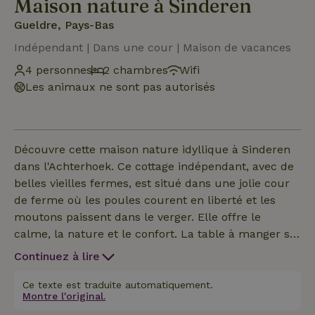
Maison nature à Sinderen
Gueldre, Pays-Bas
Indépendant | Dans une cour | Maison de vacances
4 personnes
2 chambres
Wifi
Les animaux ne sont pas autorisés
Découvre cette maison nature idyllique à Sinderen
dans l'Achterhoek. Ce cottage indépendant, avec de
belles vieilles fermes, est situé dans une jolie cour
de ferme où les poules courent en liberté et les
moutons paissent dans le verger. Elle offre le
calme, la nature et le confort. La table à manger se
trouve juste devant les portes-fenêtres d'où tu peux
Continuez à lire
voir le nichoir des petites chouettes dans le cerisier.
Tous les soirs, tu peux les entendre s'appeler !
Ce texte est traduite automatiquement.
Montre l'original.
Prends ton petit déjeuner au soleil en écoutant tous