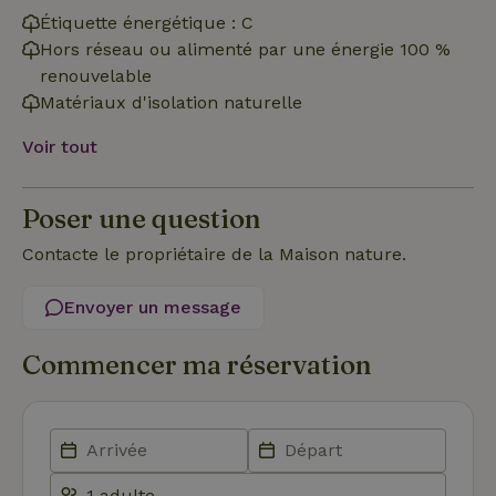
Fonctionnalité
Étiquette énergétique : C
Hors réseau ou alimenté par une énergie 100 %
renouvelable
Matériaux d'isolation naturelle
Voir tout
Strictement nécessaires
Performance
Ciblage
Fonctionnalité
Poser une question
Les cookies strictement nécessaires habilitent des
Contacte le propriétaire de la Maison nature.
fonctionnalités de base du site Web telles que la connexion
des utilisateurs et la gestion des comptes. Le site Web ne
peut pas être utilisé correctement sans les cookies
Envoyer un message
strictement nécessaires.
Fournisseur
/
Nom
Expiration
Description
Commencer ma réservation
Domaine
CookieScriptConsent
CookieScript
4
Ce cookie e
.maisonnature.fr
semaines
utilisé par l
2 jours
service
Cookie-
Script.com
pour
mémoriser