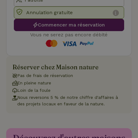
les
préférence
de
Annulation gratuite
consenteme
des visiteur
Commencer ma réservation
en matière 
cookies. Il e
nécessaire
Vous ne serez pas encore débité
que la
bannière de
cookies
Cookie-
Script.com
Politique de confidentialité de Google
fonctionne
correctemen
Réserver chez Maison nature
Pas de frais de réservation
En pleine nature
Loin de la foule
Nom
Fournisseur
/
Domaine
Expirat
Fournisseur
/
Nous reversons 5 % de notre chiffre d'affaires à
Nom
Expiration
Description
_nhft_search-geo-json
www.maisonnature.fr
Sessi
Domaine
des projets locaux en faveur de la nature.
Fournisseur
/
Nom
Expiration
Description
_ga
Google LLC
1 an 1
Ce nom de
Domaine
.maisonnature.fr
mois
cookie est
associé à
_gcl_au
Google LLC
3 mois
Ce cookie
Google
.maisonnature.fr
est défini
Universal
par
Analytics -
Doubleclick
qui est une
et fournit