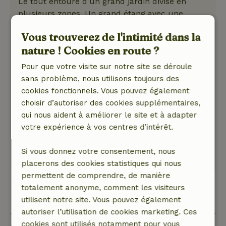
Le tout entouré d'un grand jardin divisé en
plusieurs zones. Un grand étang avec une
terrasse attenante, un potager, une prairie, un
Vous trouverez de l'intimité dans la
verger, un jardin d'herbes aromatiques, une
nature ! Cookies en route ?
forêt, un jardin de papillons et bien d'autres
choses encore. Il y avait aussi de belles œuvres
Pour que votre visite sur notre site se déroule
d'art de différents artistes dans le jardin. Super
sans problème, nous utilisons toujours des
pour se promener et profiter de tout ce qui
cookies fonctionnels. Vous pouvez également
pousse et fleurit. Ne t'attends pas à une
choisir d’autoriser des cookies supplémentaires,
pelouse bien serrée ou à une maison moderne
qui nous aident à améliorer le site et à adapter
et épurée. Mais si tu aimes la nature, le calme
votre expérience à vos centres d’intérêt.
et la convivialité, c'est ton endroit !
Ce texte est traduite automatiquement.
Si vous donnez votre consentement, nous
Montre l'original.
placerons des cookies statistiques qui nous
permettent de comprendre, de manière
totalement anonyme, comment les visiteurs
Voir les 2 avis
utilisent notre site. Vous pouvez également
autoriser l’utilisation de cookies marketing. Ces
cookies sont utilisés notamment pour vous