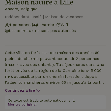
Maison nature à Lille
Anvers, Belgique
Indépendant | Isolé | Maison de vacances
4 personnes
1 chambre
Wifi
Les animaux ne sont pas autorisés
Cette villa en forêt est une maison des années 60
pleine de charme pouvant accueillir 2 personnes
(max. 4 avec des enfants). Tu séjourneras dans une
forêt privée de la région de la Campine (env. 5 000
m²), accessible par un chemin forestier ; depuis
l'allée, tu marcheras environ 65 m jusqu'à la porte
d'entrée. À l'intérieur, l'aquarium encastré de 4,5 m
Continuez à lire
de long attire immédiatement l'attention : un décor
vivant près du coin salon et de la table à manger. La
Ce texte est traduite automatiquement.
Montre l'original.
cuisine est entièrement équipée ; il y a une