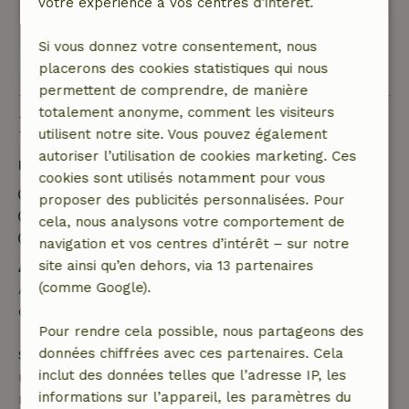
votre expérience à vos centres d’intérêt.
Si vous donnez votre consentement, nous
Voir 1 avis
placerons des cookies statistiques qui nous
permettent de comprendre, de manière
totalement anonyme, comment les visiteurs
Bon à savoir
utilisent notre site. Vous pouvez également
autoriser l’utilisation de cookies marketing. Ces
Détails du séjour
cookies sont utilisés notamment pour vous
Arrivée: 16:00- 23:59
proposer des publicités personnalisées. Pour
Départ: 00:01- 10:30
cela, nous analysons votre comportement de
Séjour sans contact possible
navigation et vos centres d’intérêt – sur notre
site ainsi qu’en dehors, via 13 partenaires
Annulation gratuite dans les 24 heures
(comme Google).
Annulation gratuite dans les 24 heures suivant la
confirmation de ta réservation.
Pour rendre cela possible, nous partageons des
données chiffrées avec ces partenaires. Cela
Si tu annules dans le délai indiqué, tu as droit à un
inclut des données telles que l’adresse IP, les
remboursement intégral du montant de la
informations sur l’appareil, les paramètres du
réservation. Passé ce délai, tu recevras un