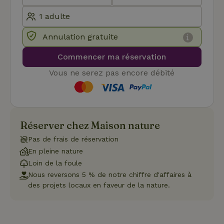
des utilisateurs et la gestion des comptes. Le site Web ne
peut pas être utilisé correctement sans les cookies
strictement nécessaires.
Fournisseur
/
Annulation gratuite
Nom
Expiration
Description
Domaine
CookieScriptConsent
CookieScript
4
Ce cookie e
Commencer ma réservation
.maisonnature.fr
semaines
utilisé par l
2 jours
service
Vous ne serez pas encore débité
Cookie-
Script.com
pour
mémoriser
les
préférence
de
Réserver chez Maison nature
consenteme
des visiteur
en matière 
Pas de frais de réservation
cookies. Il e
En pleine nature
nécessaire
que la
Loin de la foule
bannière de
cookies
Nous reversons 5 % de notre chiffre d'affaires à
Cookie-
des projets locaux en faveur de la nature.
Script.com
Politique de confidentialité de Google
fonctionne
correctemen