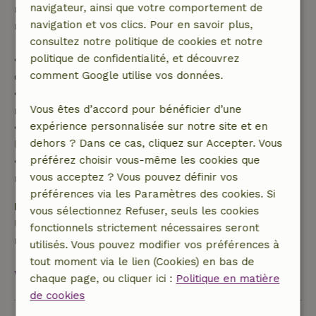
navigateur, ainsi que votre comportement de
remboursement partiel du coût du voyage et un
navigation et vos clics. Pour en savoir plus,
remboursement à 100 % de l'acompte :
consultez notre politique de cookies et notre
politique de confidentialité, et découvrez
• jusqu'à 42 jours avant l'arrivée : remboursement
comment Google utilise vos données.
de 70 %
• entre 42 et 28 jours avant l'arrivée :
Vous êtes d’accord pour bénéficier d’une
remboursement de 40 %
expérience personnalisée sur notre site et en
• de 28 jours avant l'arrivée jusqu'au jour de
dehors ? Dans ce cas, cliquez sur Accepter. Vous
l'arrivée : remboursement de 10 %
préférez choisir vous-même les cookies que
• le jour de l'arrivée ou après : aucun
vous acceptez ? Vous pouvez définir vos
remboursement
préférences via les Paramètres des cookies. Si
Dépôt de sécurité
vous sélectionnez Refuser, seuls les cookies
Une caution de 200,00 € s'applique. Tu seras
fonctionnels strictement nécessaires seront
remboursé après le départ.
utilisés. Vous pouvez modifier vos préférences à
tout moment via le lien (Cookies) en bas de
Voir tout
chaque page, ou cliquer ici :
Politique en matière
de cookies