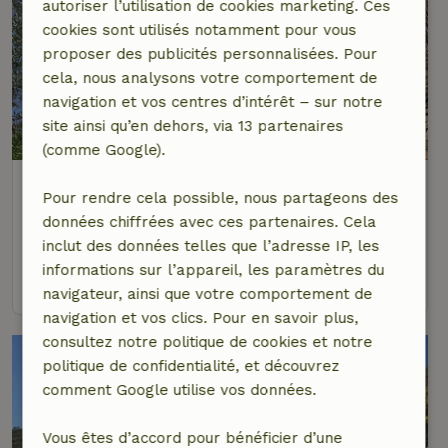
autoriser l’utilisation de cookies marketing. Ces
cookies sont utilisés notamment pour vous
proposer des publicités personnalisées. Pour
cela, nous analysons votre comportement de
navigation et vos centres d’intérêt – sur notre
site ainsi qu’en dehors, via 13 partenaires
8,7/10
(comme Google).
Maison nature à Pigna, Castel Vittorio
Pour rendre cela possible, nous partageons des
Ligurie, Italie
données chiffrées avec ces partenaires. Cela
2 personnes
1 Chambre à coucher
inclut des données telles que l’adresse IP, les
informations sur l’appareil, les paramètres du
voir
navigateur, ainsi que votre comportement de
navigation et vos clics. Pour en savoir plus,
consultez notre politique de cookies et notre
politique de confidentialité, et découvrez
comment Google utilise vos données.
Vous êtes d’accord pour bénéficier d’une