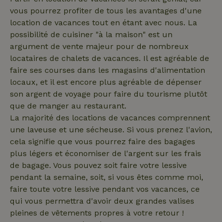
du visiteur
pour les
du site Web
vous pourrez profiter de tous les avantages d'une
rapports
prend en
d'analyse du
location de vacances tout en étant avec nous. La
charge les
_nhft_new-calendar
www.maisonnature.fr
site.
Sessi
cookies.
possibilité de cuisiner "à la maison" est un
_ga_JRK1QL37RY
.maisonnature.fr
1 an 1
Ce cookie est
IDE
Google LLC
1 an
Ce cookie
argument de vente majeur pour de nombreux
mois
utilisé par
.doubleclick.net
est défini
Google
locataires de chalets de vacances. Il est agréable de
par
Analytics
Doubleclick
faire ses courses dans les magasins d'alimentation
pour
et fournit
conserver
des
locaux, et il est encore plus agréable de dépenser
l'état de la
informations
session.
son argent de voyage pour faire du tourisme plutôt
sur la
manière
que de manger au restaurant.
dont
l'utilisateur
La majorité des locations de vacances comprennent
_nhftconstraint_open-gds-
www.maisonnature.fr
Sessi
final utilise
onboarding
le site Web
une laveuse et une sécheuse. Si vous prenez l'avion,
et sur toute
cela signifie que vous pourrez faire des bagages
publicité
que
plus légers et économiser de l'argent sur les frais
l'utilisateur
final a pu
de bagage. Vous pouvez soit faire votre lessive
voir avant
_nhftconstraint_term-
www.maisonnature.fr
Sessi
pendant la semaine, soit, si vous êtes comme moi,
de visiter
search
ledit site
faire toute votre lessive pendant vos vacances, ce
Web.
qui vous permettra d'avoir deux grandes valises
pleines de vêtements propres à votre retour !