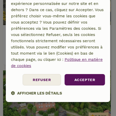
expérience personnalisée sur notre site et en
dehors ? Dans ce cas, cliquez sur Accepter. Vous
préférez choisir vous-même les cookies que
8,7/10
vous acceptez ? Vous pouvez définir vos
préférences via les Paramètres des cookies. Si
Maison nature à Dolceacqua
vous sélectionnez Refuser, seuls les cookies
Ligurie, Italie
fonctionnels strictement nécessaires seront
9 personnes
2 Chambres à coucher
utilisés. Vous pouvez modifier vos préférences à
tout moment via le lien (Cookies) en bas de
voir
chaque page, ou cliquer ici :
Politique en matière
de cookies
REFUSER
ACCEPTER
AFFICHER LES DÉTAILS
Strictement
Performance
Ciblage
nécessaires