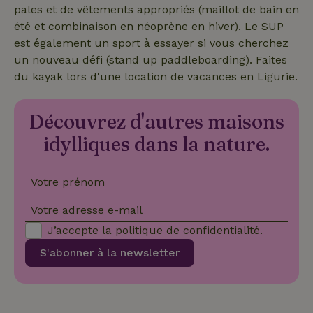
pales et de vêtements appropriés (maillot de bain en
nature_house_session
www.maisonnature.fr
1 sema
été et combinaison en néoprène en hiver). Le SUP
_nhft_open-gds-onboarding
www.maisonnature.fr
Sessi
est également un sport à essayer si vous cherchez
un nouveau défi (stand up paddleboarding). Faites
du kayak lors d'une location de vacances en Ligurie.
Découvrez d'autres maisons
idylliques dans la nature.
_nhft_search-group-
www.maisonnature.fr
Sessi
locations
Votre prénom
Votre adresse e-mail
J’accepte la
politique de confidentialité
.
S'abonner à la newsletter
_nhft_search-lowest-price
www.maisonnature.fr
Sessi