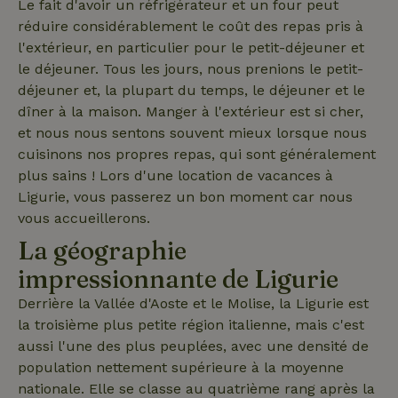
Le fait d'avoir un réfrigérateur et un four peut
_cfuvid
.challenges.cloudflare.com
Sessi
réduire considérablement le coût des repas pris à
l'extérieur, en particulier pour le petit-déjeuner et
le déjeuner. Tous les jours, nous prenions le petit-
déjeuner et, la plupart du temps, le déjeuner et le
dîner à la maison. Manger à l'extérieur est si cher,
et nous nous sentons souvent mieux lorsque nous
cuisinons nos propres repas, qui sont généralement
plus sains ! Lors d'une location de vacances à
Ligurie, vous passerez un bon moment car nous
vous accueillerons.
_nhftconstraint_safety-
www.maisonnature.fr
Sessi
deposit-refund
La géographie
impressionnante de Ligurie
Derrière la Vallée d'Aoste et le Molise, la Ligurie est
la troisième plus petite région italienne, mais c'est
_nhft_user-create-account
www.maisonnature.fr
Sessi
aussi l'une des plus peuplées, avec une densité de
population nettement supérieure à la moyenne
nationale. Elle se classe au quatrième rang après la