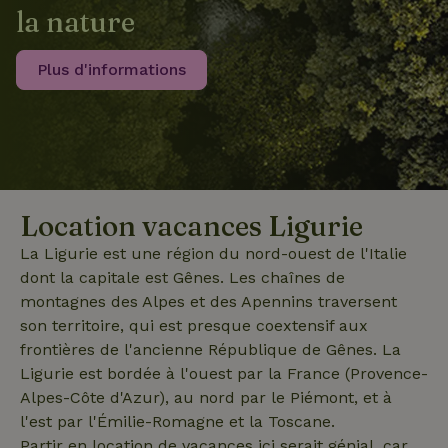
par
la nature
Analytics -
Doubleclick
qui est une
et fournit
mise à jour
des
importante
informations
Plus d'informations
du service
sur la
d'analyse le
manière
_nhft_translations
www.maisonnature.fr
Sessi
plus
dont
couramment
l'utilisateur
utilisé de
final utilise
Google. Ce
le site Web
cookie est
et sur toute
utilisé pour
publicité
distinguer les
que
utilisateurs
l'utilisateur
uniques en
final a pu
Location vacances Ligurie
attribuant un
voir avant
numéro
de visiter
La Ligurie est une région du nord-ouest de l'Italie
généré
ledit site
aléatoirement
Web.
dont la capitale est Gênes. Les chaînes de
_nhft_privacy-policy
www.maisonnature.fr
Sessi
comme
identifiant
test_cookie
Google LLC
15
Ce cookie
montagnes des Alpes et des Apennins traversent
client. Il est
.doubleclick.net
minutes
est défini
inclus dans
son territoire, qui est presque coextensif aux
par
chaque
DoubleClick
frontières de l'ancienne République de Gênes. La
demande de
(qui
page d'un site
appartient à
Ligurie est bordée à l'ouest par la France (Provence-
et utilisé pour
Google)
_nhftconstraint_privacy-
www.maisonnature.fr
Sessi
calculer les
Alpes-Côte d'Azur), au nord par le Piémont, et à
pour
policy
données de
déterminer
l'est par l'Émilie-Romagne et la Toscane.
visiteur, de
si le
session et de
navigateur
Partir en location de vacances ici serait génial, car
campagne