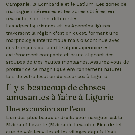
Campanie, la Lombardie et le Latium. Les zones de
recently_viewed_houses
www.maisonnature.fr
Sessi
montagne intérieures et les zones côtières, en
revanche, sont très différentes.
_nhftconstraint_new-
www.maisonnature.fr
Sessi
calendar
Les Alpes liguriennes et les Apennins ligures
traversent la région d'est en ouest, formant une
morphologie interrompue mais discontinue avec
des tronçons où la crête alpine/apennine est
_nhft_safety-deposit-refund
www.maisonnature.fr
Sessi
extrêmement compacte et haute alignant des
groupes de très hautes montagnes. Assurez-vous de
profiter de ce magnifique environnement naturel
lors de votre location de vacances à Ligurie.
Il y a beaucoup de choses
amusantes à faire à Ligurie
Une excursion sur l'eau
_nhftconstraint_search-
www.maisonnature.fr
Sessi
geo-json
L'un des plus beaux endroits pour naviguer est la
Riviera di Levante (Riviera de Levante). Rien de tel
que de voir les villes et les villages depuis l'eau.