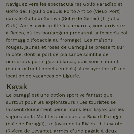
Naviguez vers les spectaculaires Golfo Paradiso et
_nhftconstraint_search-
www.maisonnature.fr
Sessi
Golfo del Tigullio depuis Porto Antico (Vieux Port)
lowest-price
dans le Golfo di Genova (Golfe de Gênes) (Tigullio
Gulf). Après avoir quitté les amarres, vous arriverez
à Recco, où les boulangers préparent la focaccia col
formaggio (focaccia au fromage). Les maisons
_nhft_term-search
www.maisonnature.fr
Sessi
rouges, jaunes et roses de Camogli se pressent sur
la côte, dont le port de plaisance scintille de
nombreux petits gozzi blancs, puis vous saluent
(bateaux traditionnels en bois). A essayer lors d'une
_nhftconstraint_search-
www.maisonnature.fr
Sessi
location de vacances en Ligurie.
group-locations
Kayak
Le paraggi est une option sportive fantastique,
surtout pour les explorateurs ! Les touristes se
_nhftconstraint_user-
www.maisonnature.fr
Sessi
laissent doucement bercer dans leur kayak par les
create-account
vagues de la Méditerranée dans la Baia di Paraggi
(baie de Paraggi), un joyau de la Riviera di Levante
(Riviera de Levante), armés d'une pagaie à deux