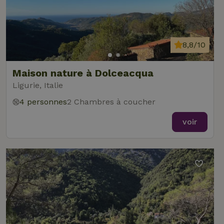
8,8/10
Maison nature à Dolceacqua
Ligurie, Italie
4 personnes
2 Chambres à coucher
voir